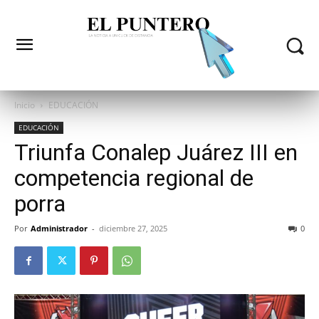
Inicio
EDUCACIÓN
EDUCACIÓN
Triunfa Conalep Juárez III en
competencia regional de
porra
Por
Administrador
-
diciembre 27, 2025
0