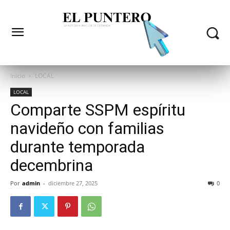
Inicio
LOCAL
LOCAL
Comparte SSPM espíritu
navideño con familias
durante temporada
decembrina
Por
admin
-
diciembre 27, 2025
0