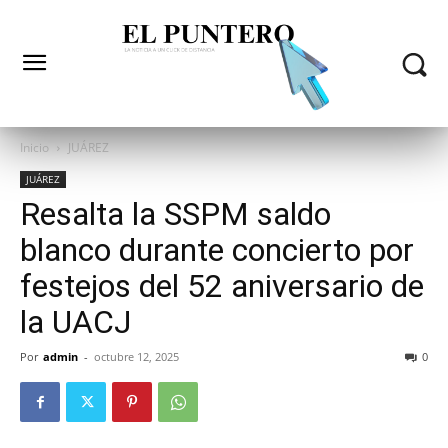
Inicio
JUÁREZ
JUÁREZ
Resalta la SSPM saldo
blanco durante concierto por
festejos del 52 aniversario de
la UACJ
Por
admin
-
octubre 12, 2025
0