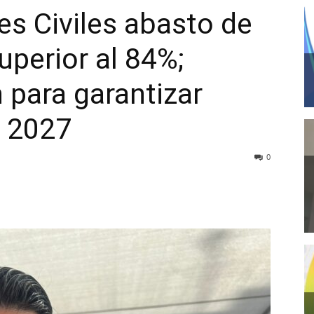
s Civiles abasto de
perior al 84%;
n para garantizar
a 2027
0