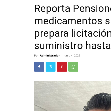
Reporta Pensione
medicamentos su
prepara licitació
suministro hast
Por
Administrador
-
junio 4, 2026