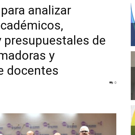
para analizar
académicos,
y presupuestales de
rmadoras y
de docentes
0