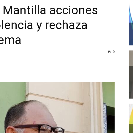
k Mantilla acciones
olencia y rechaza
tema
0