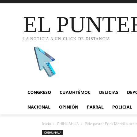
EL PUNTE
LA NOTICIA A UN CLICK DE DISTANCIA
CONGRESO
CUAUHTÉMOC
DELICIAS
DEP
NACIONAL
OPINIÓN
PARRAL
POLICIAL
Inicio
CHIHUAHUA
Pide pastor Erick Mantilla accio
CHIHUAHUA