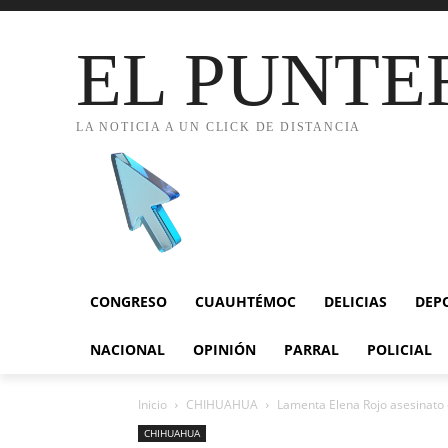
EL PUNTE
LA NOTICIA A UN CLICK DE DISTANCIA
CONGRESO
CUAUHTÉMOC
DELICIAS
DEP
NACIONAL
OPINIÓN
PARRAL
POLICIAL
Inicio
CHIHUAHUA
Lamenta Elena Rojo asesinato d
CHIHUAHUA