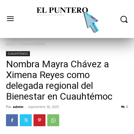
Inicio
CUAUHTÉMOC
CUAUHTÉMOC
Nombra Mayra Chávez a
Ximena Reyes como
delegada regional del
Bienestar en Cuauhtémoc
Por
admin
-
septiembre 30, 2025
0