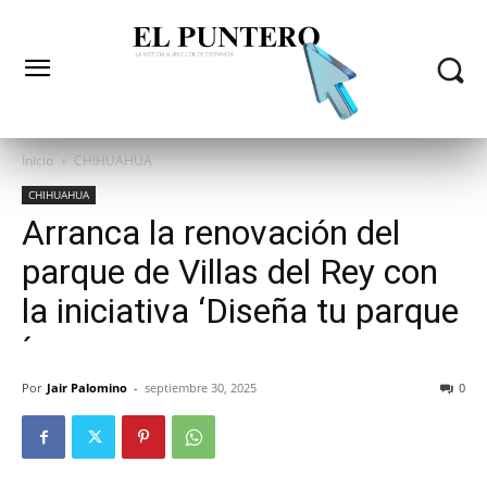
Inicio
CHIHUAHUA
CHIHUAHUA
Arranca la renovación del
parque de Villas del Rey con
la iniciativa ‘Diseña tu parque
´
Por
Jair Palomino
-
septiembre 30, 2025
0