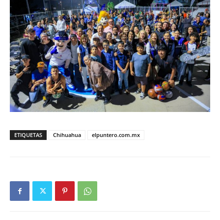
ETIQUETAS
Chihuahua
elpuntero.com.mx