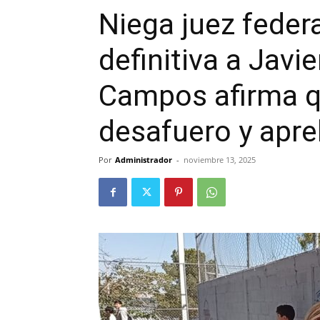
Niega juez feder
definitiva a Javi
Campos afirma qu
desafuero y apr
Por
Administrador
-
noviembre 13, 2025