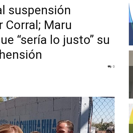
al suspensión
er Corral; Maru
e “sería lo justo” su
ehensión
0