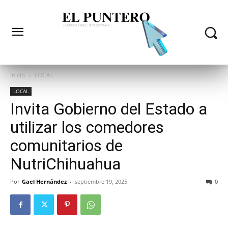
Inicio
LOCAL
LOCAL
Invita Gobierno del Estado a
utilizar los comedores
comunitarios de
NutriChihuahua
Por
Gael Hernández
-
septiembre 19, 2025
0