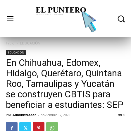
Inicio
EDUCACIÓN
EDUCACIÓN
En Chihuahua, Edomex,
Hidalgo, Querétaro, Quintana
Roo, Tamaulipas y Yucatán
se construyen CBTIS para
beneficiar a estudiantes: SEP
Por
Administrador
-
noviembre 17, 2025
0