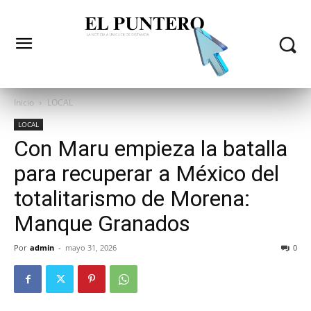
Inicio
LOCAL
LOCAL
Con Maru empieza la batalla
para recuperar a México del
totalitarismo de Morena:
Manque Granados
Por
admin
-
mayo 31, 2026
0