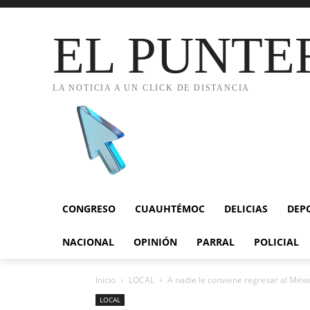
EL PUNTE
LA NOTICIA A UN CLICK DE DISTANCIA
CONGRESO
CUAUHTÉMOC
DELICIAS
DEP
NACIONAL
OPINIÓN
PARRAL
POLICIAL
Inicio
LOCAL
A nadie le conviene regresar al Méxic
LOCAL