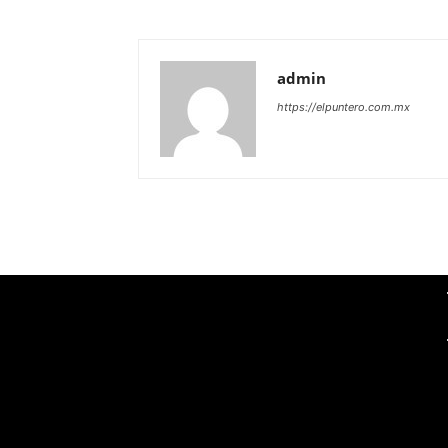
admin
https://elpuntero.com.mx