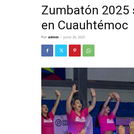
Zumbatón 2025 se
en Cuauhtémoc
Por
admin
-
junio 26, 2025