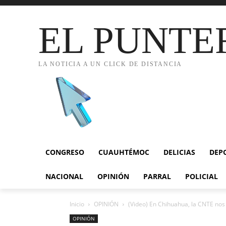
EL PUNTE
LA NOTICIA A UN CLICK DE DISTANCIA
CONGRESO
CUAUHTÉMOC
DELICIAS
DEP
NACIONAL
OPINIÓN
PARRAL
POLICIAL
Inicio
OPINIÓN
(Video) En Chihuahua, la CNTE nos
OPINIÓN