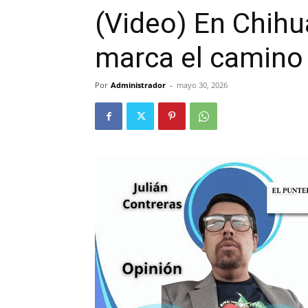
(Video) En Chihu
marca el camino
Por
Administrador
-
mayo 30, 2026