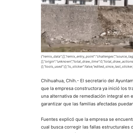
{"remix_data":[],"remix_entry_point":"challenges","source_tag
[],"origin":"unknown","total_draw_time":0,"total_draw_action
{},"tools_used":{},"is_sticker":false,"edited_since_last_sticke
Chihuahua, Chih.- El secretario del Ayunt
que la empresa constructora ya inició los tra
una alternativa de remediación integral en 
garantizar que las familias afectadas pueda
Fuentes explicó que la empresa se encuentr
cual busca corregir las fallas estructurales 