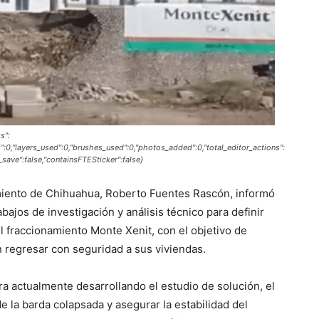
s":
s":0,"layers_used":0,"brushes_used":0,"photos_added":0,"total_editor_actions":
r_save":false,"containsFTESticker":false}
amiento de Chihuahua, Roberto Fuentes Rascón, informó
bajos de investigación y análisis técnico para definir
el fraccionamiento Monte Xenit, con el objetivo de
n regresar con seguridad a sus viviendas.
a actualmente desarrollando el estudio de solución, el
de la barda colapsada y asegurar la estabilidad del