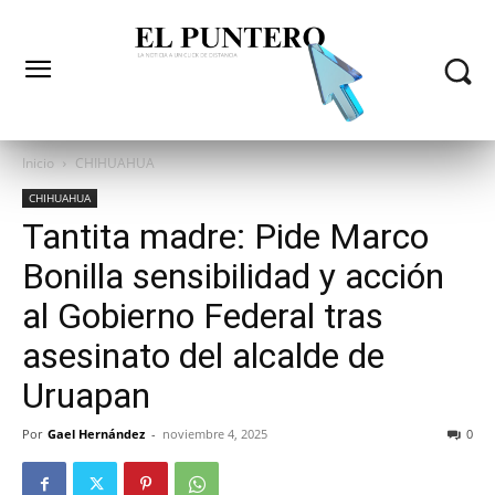
Inicio
CHIHUAHUA
CHIHUAHUA
Tantita madre: Pide Marco
Bonilla sensibilidad y acción
al Gobierno Federal tras
asesinato del alcalde de
Uruapan
Por
Gael Hernández
-
noviembre 4, 2025
0