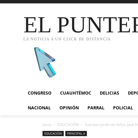
EL PUNTE
LA NOTICIA A UN CLICK DE DISTANCIA
CONGRESO
CUAUHTÉMOC
DELICIAS
DEP
NACIONAL
OPINIÓN
PARRAL
POLICIAL
Inicio
EDUCACIÓN
Solicitan Jardín de Niños José D
EDUCACIÓN
PRINCIPAL 4