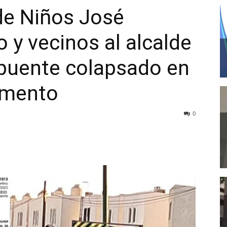
 de Niños José
 y vecinos al alcalde
 puente colapsado en
amento
0