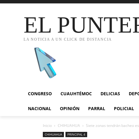
EL PUNTE
LA NOTICIA A UN CLICK DE DISTANCIA
CONGRESO
CUAUHTÉMOC
DELICIAS
DEP
NACIONAL
OPINIÓN
PARRAL
POLICIAL
Inicio
CHIHUAHUA
Siete zonas tendrán bacheo est
CHIHUAHUA
PRINCIPAL 4