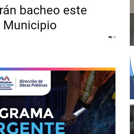
drán bacheo este
: Municipio
0