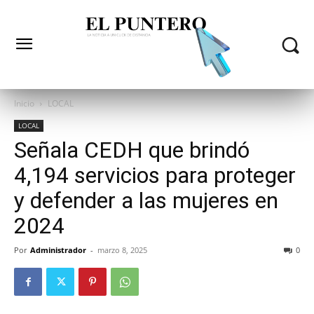
Inicio
LOCAL
LOCAL
Señala CEDH que brindó
4,194 servicios para proteger
y defender a las mujeres en
2024
Por
Administrador
-
marzo 8, 2025
0