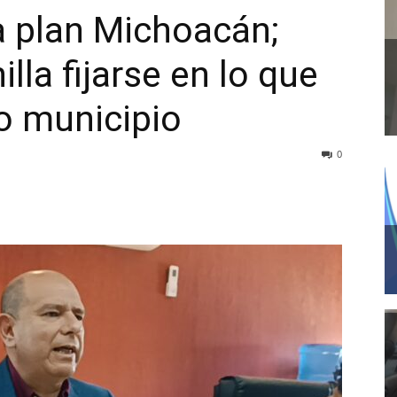
a plan Michoacán;
lla fijarse en lo que
o municipio
0