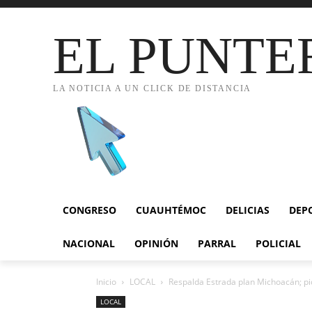
EL PUNTE
LA NOTICIA A UN CLICK DE DISTANCIA
CONGRESO
CUAUHTÉMOC
DELICIAS
DEP
NACIONAL
OPINIÓN
PARRAL
POLICIAL
Inicio
LOCAL
Respalda Estrada plan Michoacán; pide
LOCAL