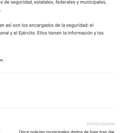
 de seguridad, estatales, federales y municipales,
.
an así son los encargados de la seguridad: el
ional y el Ejército. Ellos tienen la información y los
ez
Artículo siguiente
I
Once policías municipales dados de baja tras dar