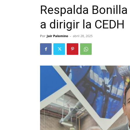
Respalda Bonilla
a dirigir la CEDH
Por
Jair Palomino
-
abril 28, 2025