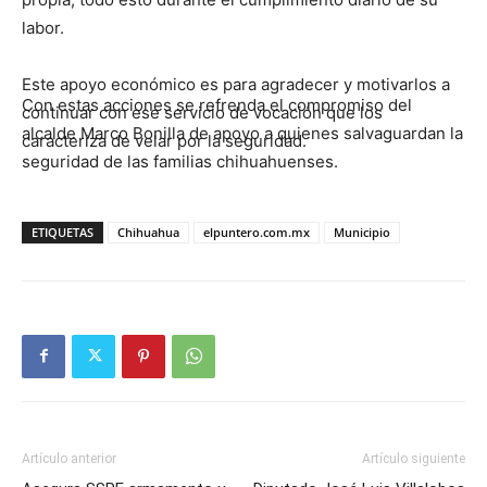
labor.
Este apoyo económico es para agradecer y motivarlos a
Con estas acciones se refrenda el compromiso del
continuar con ese servicio de vocación que los
alcalde Marco Bonilla de apoyo a quienes salvaguardan la
caracteriza de velar por la seguridad.
seguridad de las familias chihuahuenses.
ETIQUETAS
Chihuahua
elpuntero.com.mx
Municipio
Artículo anterior
Artículo siguiente