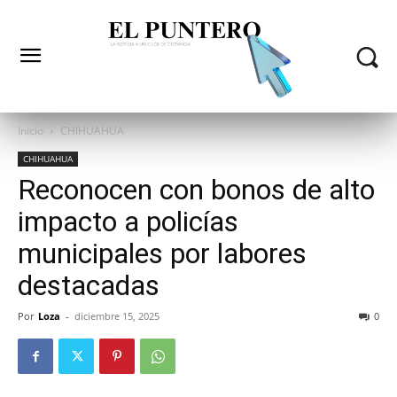
Inicio
CHIHUAHUA
CHIHUAHUA
Reconocen con bonos de alto
impacto a policías
municipales por labores
destacadas
Por
Loza
-
diciembre 15, 2025
0