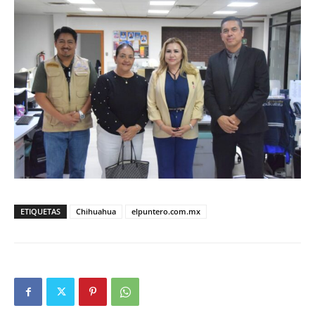
ETIQUETAS
Chihuahua
elpuntero.com.mx