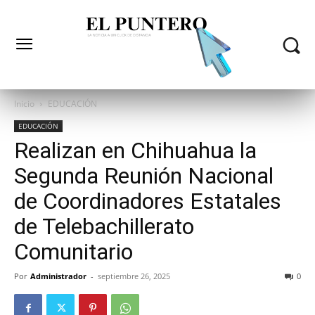
Inicio
EDUCACIÓN
EDUCACIÓN
Realizan en Chihuahua la
Segunda Reunión Nacional
de Coordinadores Estatales
de Telebachillerato
Comunitario
Por
Administrador
-
septiembre 26, 2025
0