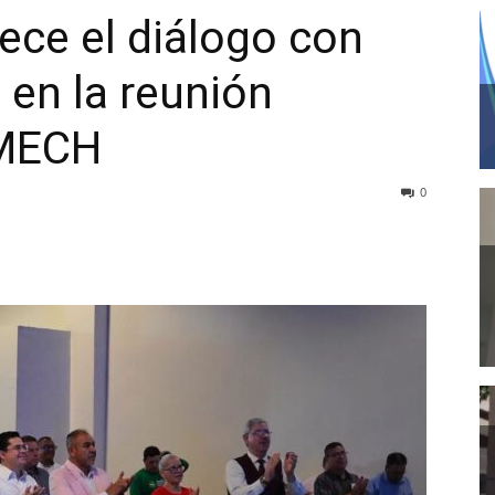
lece el diálogo con
s en la reunión
CMECH
0