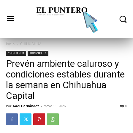
Inicio
CHIHUAHUA
CHIHUAHUA
PRINCIPAL 3
Prevén ambiente caluroso y
condiciones estables durante
la semana en Chihuahua
Capital
Por
Gael Hernández
-
mayo 11, 2026
0