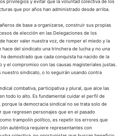
s privilegios y evitar que la voluntad colectiva de los
ucturas que por años han administrado desde arriba.
añeros de base a organizarse, construir sus propias
rocesos de elección en las Delegaciones de los
de hacer valer nuestra voz, de romper el miedo y la
ue hace del sindicato una trinchera de lucha y no una
rio ha demostrado que cada conquista ha nacido de la
o y el compromiso con las causas magisteriales justas.
s nuestro sindicato, o lo seguirán usando contra
ndical combativa, participativa y plural, que alce las
en todo lo alto. Es fundamental cuidar el perfil de
 porque la democracia sindical no se trata solo de
tir que regresen personajes que en el pasado
 como trampolín político, es repetir los errores que
ación auténtica requiere representantes con
lucha colectiva, no oportunistas que buscan beneficio