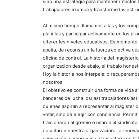
sino una estrategia para mantener intactos lo
trabajadores irrumpa y transforme las estr
Al mismo tiempo, llamamos a las y los comp
planillas y participar activamente en los p
diferentes niveles educativos. Es momento 
apatía, de reconstruir la fuerza colectiva q
oficina de control. La historia del magiste
organización desde abajo, el trabajo honest
Hoy la historia nos interpela: o recuperamo
nosotros.
El objetivo es construir una forma de vida si
banderas de lucha los(las) trabajadores(as) 
quienes aspiran a representar al magisterio,
votar, sino de elegir con conciencia. Permi
traicionaron al gremio o usaron al sindicato
debilitaron nuestra organización. La renov
convicción, compromiso y trayectoria en la 