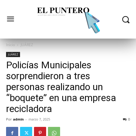
Inicio
JUÁREZ
JUÁREZ
Policías Municipales
sorprendieron a tres
personas realizando un
“boquete” en una empresa
recicladora
Por
admin
-
marzo 7, 2025
0