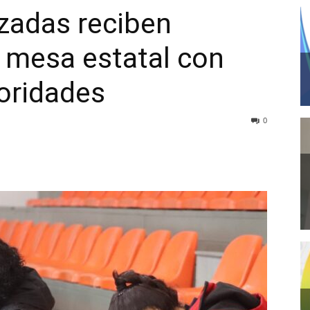
zadas reciben
n mesa estatal con
oridades
0