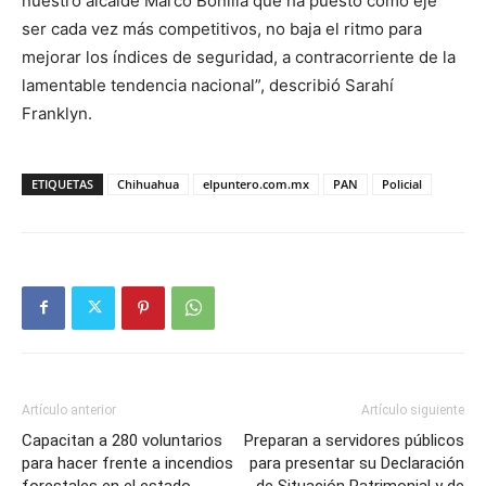
nuestro alcalde Marco Bonilla que ha puesto como eje
ser cada vez más competitivos, no baja el ritmo para
mejorar los índices de seguridad, a contracorriente de la
lamentable tendencia nacional”, describió Sarahí
Franklyn.
ETIQUETAS
Chihuahua
elpuntero.com.mx
PAN
Policial
Artículo anterior
Artículo siguiente
Capacitan a 280 voluntarios
Preparan a servidores públicos
para hacer frente a incendios
para presentar su Declaración
forestales en el estado
de Situación Patrimonial y de