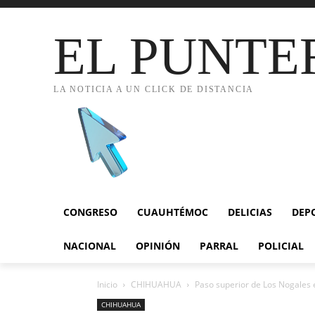
EL PUNTE
LA NOTICIA A UN CLICK DE DISTANCIA
CONGRESO
CUAUHTÉMOC
DELICIAS
DEP
NACIONAL
OPINIÓN
PARRAL
POLICIAL
Inicio
CHIHUAHUA
Paso superior de Los Nogales e
CHIHUAHUA