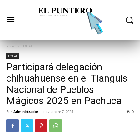
Inicio
LOCAL
LOCAL
Participará delegación
chihuahuense en el Tianguis
Nacional de Pueblos
Mágicos 2025 en Pachuca
Por
Administrador
-
noviembre 7, 2025
0