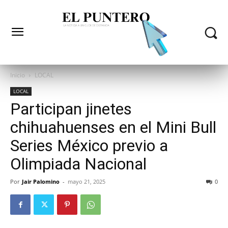
Inicio
LOCAL
LOCAL
Participan jinetes
chihuahuenses en el Mini Bull
Series México previo a
Olimpiada Nacional
Por
Jair Palomino
-
mayo 21, 2025
0