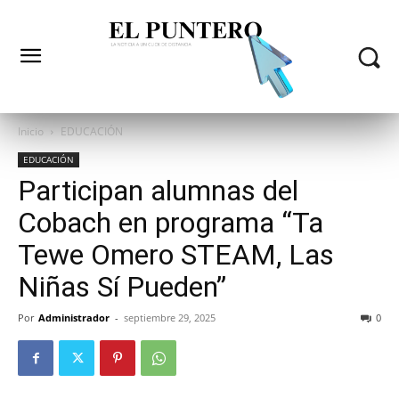
Inicio
EDUCACIÓN
EDUCACIÓN
Participan alumnas del
Cobach en programa “Ta
Tewe Omero STEAM, Las
Niñas Sí Pueden”
Por
Administrador
-
septiembre 29, 2025
0