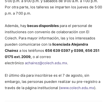
5:00 p.m. a 9:00 p.m. y sábados de 9:00 a.m. a 1:00 p.m.
Por otra parte, los talleres se imparten los jueves de 5:00
p.m. a 7:00 p.m.
Además, hay
becas disponibles
para el personal de
instituciones con convenio de colaboración con El
Colech. Para mayor información, las y los interesados
pueden comunicarse con la
licenciada Alejandra
Chairez
a los teléfonos
656 639 0397 y 0398
,
656 251
0175 ext. 2009
,
o al correo
electrónico
achairez@colech.edu.mx
.
El último día para inscribirse es el 7 de agosto, sin
embargo, las personas pueden realizar su pre-registro a
través de la página institucional (
www.colech.edu.mx
).