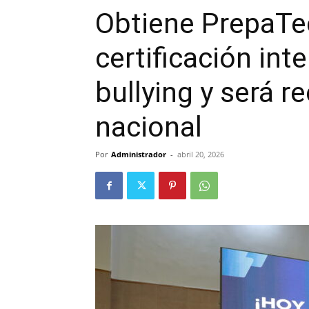
Obtiene PrepaTe
certificación int
bullying y será r
nacional
Por
Administrador
-
abril 20, 2026