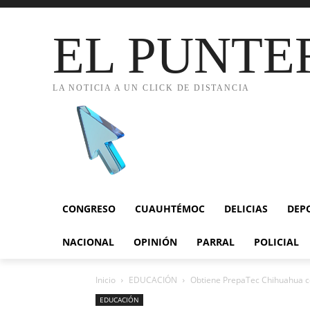
EL PUNTE
LA NOTICIA A UN CLICK DE DISTANCIA
CONGRESO
CUAUHTÉMOC
DELICIAS
DEP
NACIONAL
OPINIÓN
PARRAL
POLICIAL
Inicio
EDUCACIÓN
Obtiene PrepaTec Chihuahua cert
EDUCACIÓN