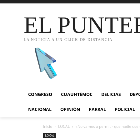
EL PUNTE
LA NOTICIA A UN CLICK DE DISTANCIA
CONGRESO
CUAUHTÉMOC
DELICIAS
DEP
NACIONAL
OPINIÓN
PARRAL
POLICIAL
Inicio
LOCAL
«No vamos a permitir que nadie use 
LOCAL