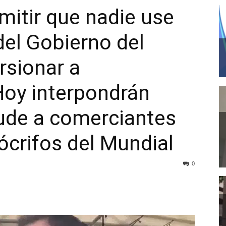
itir que nadie use
el Gobierno del
rsionar a
Hoy interpondrán
aude a comerciantes
crifos del Mundial
0