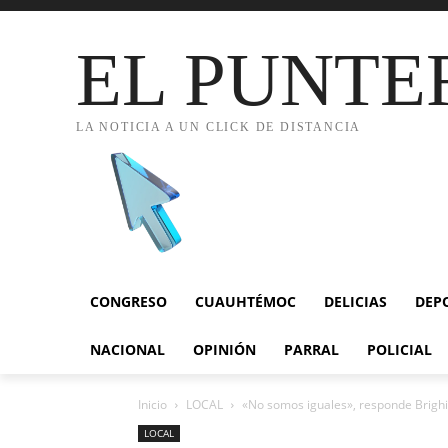
EL PUNTE
LA NOTICIA A UN CLICK DE DISTANCIA
CONGRESO
CUAUHTÉMOC
DELICIAS
DEP
NACIONAL
OPINIÓN
PARRAL
POLICIAL
Inicio
LOCAL
«No somos iguales», responde Brighi
LOCAL