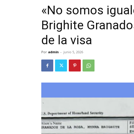
«No somos igual
Brighite Granado
de la visa
Por
admin
-
junio 5, 2026