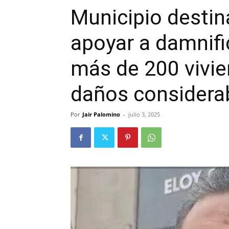
Municipio destin
apoyar a damnific
más de 200 vivie
daños considera
Por
Jair Palomino
-
julio 3, 2025