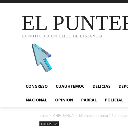
EL PUNTE
LA NOTICIA A UN CLICK DE DISTANCIA
CONGRESO
CUAUHTÉMOC
DELICIAS
DEP
NACIONAL
OPINIÓN
PARRAL
POLICIAL
Inicio
CHIHUAHUA
Municipio destinará 5 mdp para
CHIHUAHUA