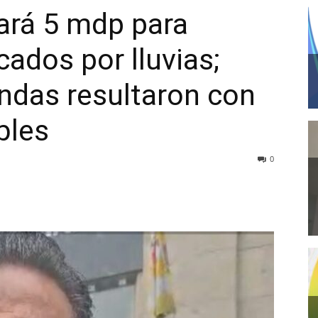
ará 5 mdp para
ados por lluvias;
ndas resultaron con
bles
0