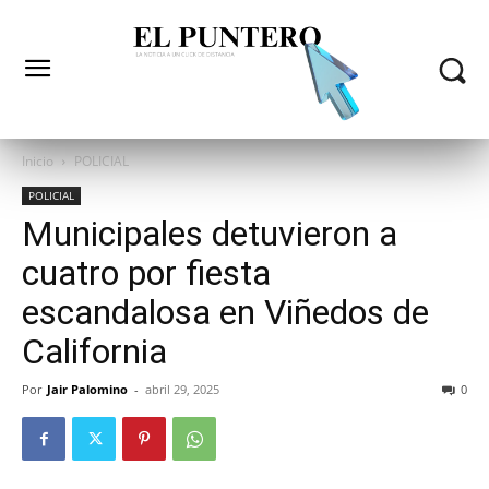
Inicio
POLICIAL
POLICIAL
Municipales detuvieron a
cuatro por fiesta
escandalosa en Viñedos de
California
Por
Jair Palomino
-
abril 29, 2025
0