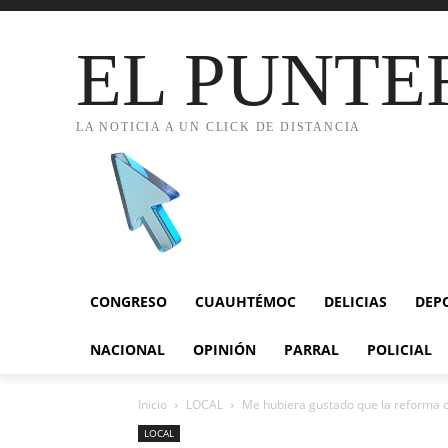
EL PUNTE
LA NOTICIA A UN CLICK DE DISTANCIA
CONGRESO
CUAUHTÉMOC
DELICIAS
DEP
NACIONAL
OPINIÓN
PARRAL
POLICIAL
Inicio
LOCAL
Me hubiera gustado que la reforma co
LOCAL