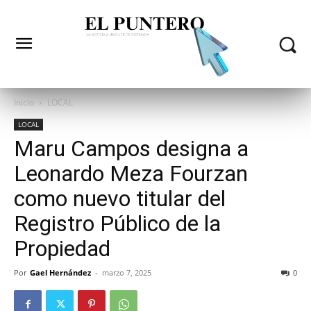
Inicio
LOCAL
LOCAL
Maru Campos designa a
Leonardo Meza Fourzan
como nuevo titular del
Registro Público de la
Propiedad
Por
Gael Hernández
-
marzo 7, 2025
0