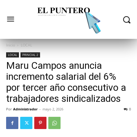
Inicio
LOCAL
LOCAL
PRINCIAL 2
Maru Campos anuncia
incremento salarial del 6%
por tercer año consecutivo a
trabajadores sindicalizados
Por
Administrador
-
mayo 2, 2026
0