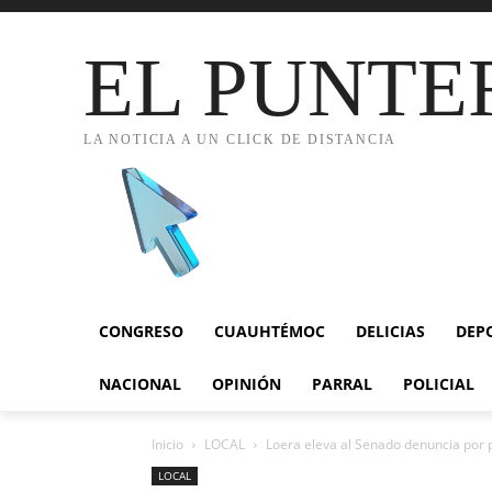
EL PUNTE
LA NOTICIA A UN CLICK DE DISTANCIA
CONGRESO
CUAUHTÉMOC
DELICIAS
DEP
NACIONAL
OPINIÓN
PARRAL
POLICIAL
Inicio
LOCAL
Loera eleva al Senado denuncia por p
LOCAL