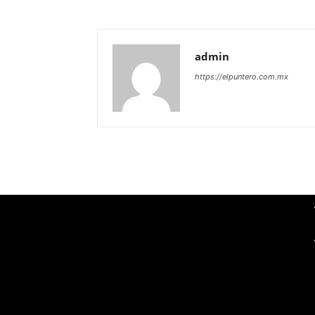
admin
https://elpuntero.com.mx