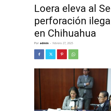
Loera eleva al S
perforación ileg
en Chihuahua
Por
admin
-
febrero 27, 2025