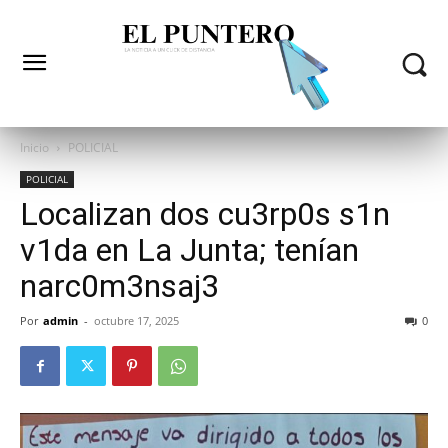
Inicio
POLICIAL
POLICIAL
Localizan dos cu3rp0s s1n
v1da en La Junta; tenían
narc0m3nsaj3
Por
admin
-
octubre 17, 2025
0