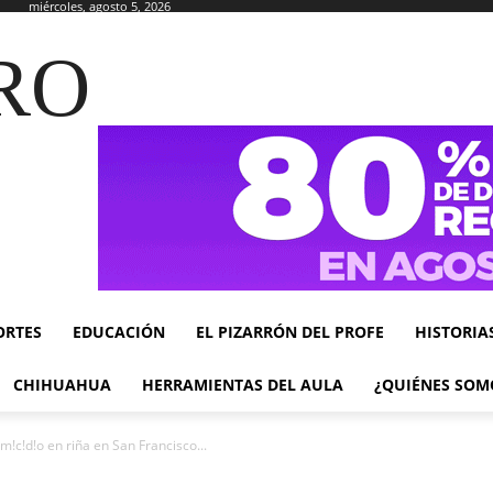
miércoles, agosto 5, 2026
RO
ORTES
EDUCACIÓN
EL PIZARRÓN DEL PROFE
HISTORIA
CHIHUAHUA
HERRAMIENTAS DEL AULA
¿QUIÉNES SOM
m!c!d!o en riña en San Francisco...