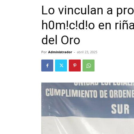
Lo vinculan a pr
h0m!c!d!o en riñ
del Oro
Por
Administrador
-
abril 23, 2025