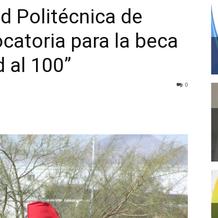
d Politécnica de
atoria para la beca
d al 100”
0