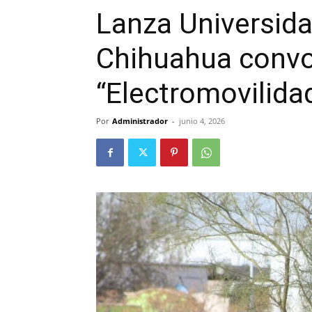
Lanza Universida
Chihuahua convoc
“Electromovilida
Por
Administrador
-
junio 4, 2026