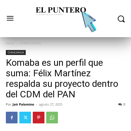
Inicio
CHIHUAHUA
CHIHUAHUA
Komaba es un perfil que
suma: Félix Martínez
respalda su proyecto dentro
del CDM del PAN
Por
Jair Palomino
-
agosto 27, 2025
0